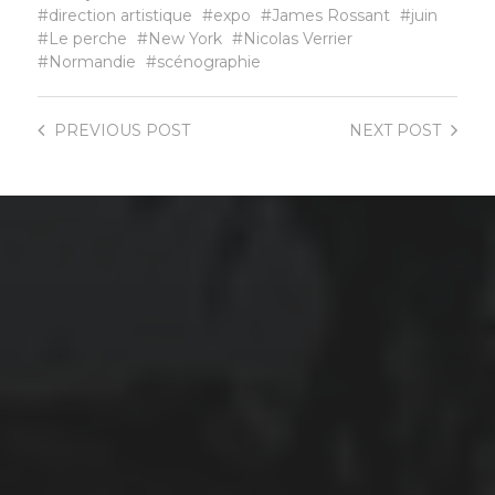
direction artistique
expo
James Rossant
juin
Le perche
New York
Nicolas Verrier
Normandie
scénographie
PREVIOUS
POST
NEXT
POST